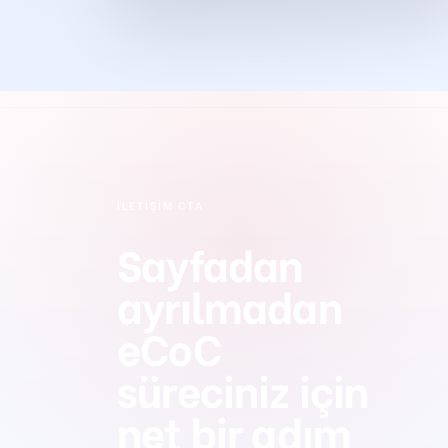
İLETIŞIM CTA
Sayfadan
ayrılmadan
eCoC
süreciniz için
net bir adım