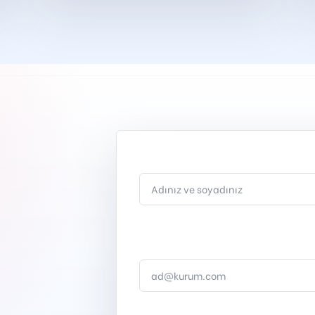
Ad soyad
.
Kurumsal e-posta
.