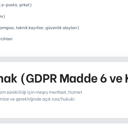
l e-posta, şirket)
mı)
gası, teknik kayıtlar, güvenlik olayları)
rcihleri
anak (GDPR Madde 6 ve
işim sürekliliği için meşru menfaat, hizmet
lar ve gerektiğinde açık rıza/hukuki