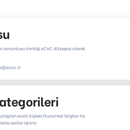
su
 sorumlusu kimliği eCoC Altyapısı olarak
nfo@ecoc.tr
kategorileri
aşılan sınırlı kişisel/kurumsal bilgiler ile
eta veriler işlenir.