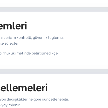
emleri
nır: erişim kontrolü, güvenlik loglama,
e süreçleri.
 bir hukuki metinde belirtilmedikçe
cellemeleri
yon değişikliklerine göre güncellenebilir.
e yayımlanır.