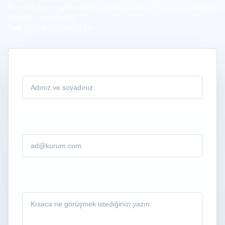
Buradaki formu kullanabilir veya daha fazla detay için tam iletişim
sayfasını açabilirsiniz.
Tam iletişim sayfasını aç
Ad soyad
.
Kurumsal e-posta
.
Mesaj