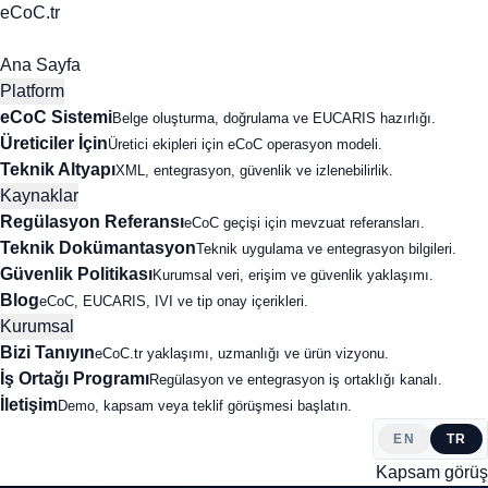
eCoC.tr
Ana Sayfa
Platform
eCoC Sistemi
Belge oluşturma, doğrulama ve EUCARIS hazırlığı.
Üreticiler İçin
Üretici ekipleri için eCoC operasyon modeli.
Teknik Altyapı
XML, entegrasyon, güvenlik ve izlenebilirlik.
Kaynaklar
Regülasyon Referansı
eCoC geçişi için mevzuat referansları.
Teknik Dokümantasyon
Teknik uygulama ve entegrasyon bilgileri.
Güvenlik Politikası
Kurumsal veri, erişim ve güvenlik yaklaşımı.
Blog
eCoC, EUCARIS, IVI ve tip onay içerikleri.
Kurumsal
Bizi Tanıyın
eCoC.tr yaklaşımı, uzmanlığı ve ürün vizyonu.
İş Ortağı Programı
Regülasyon ve entegrasyon iş ortaklığı kanalı.
İletişim
Demo, kapsam veya teklif görüşmesi başlatın.
EN
TR
Kapsam görüş