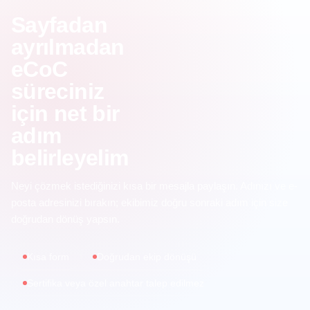
Sayfadan
ayrılmadan
eCoC
süreciniz
için net bir
adım
belirleyelim
Neyi çözmek istediğinizi kısa bir mesajla paylaşın. Adınızı ve e-
posta adresinizi bırakın; ekibimiz doğru sonraki adım için size
doğrudan dönüş yapsın.
Kısa form
Doğrudan ekip dönüşü
Sertifika veya özel anahtar talep edilmez